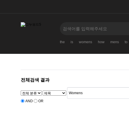
the
is
womens
how
mens
to
전체검색 결과
AND
OR