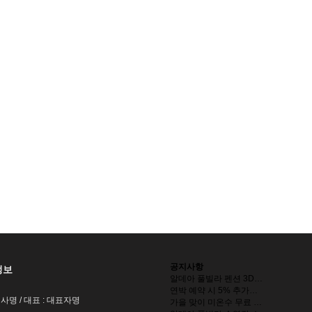
공지사항
정보
알데아 풀빌라 펜션 3D…
연박 예약 시 5% 추가…
회사명 / 대표 : 대표자명
가을 맞이 미온수 무료 …